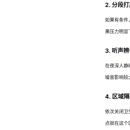
2. 分
如果有条件
果压力明显
3. 听
在夜深人静
噪音影响较
4. 区
依次关闭卫
点就在这个