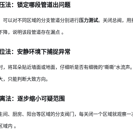
段打压法：锁定哪段管道出问题
，可以对不同区域的分支管道分别进行
压力测试
。关闭总阀，用打
下降，说明该段管道存在漏点
。
声辨位法：安静环境下捕捉异常
时，将耳朵贴近墙面或地面，仔细听是否有细微的“嘶嘶”水流声
大，只能判断大致方向。
域隔离法：逐步缩小可疑范围
生间、厨房、阳台等区域的分支阀门，每关闭一个区域就观察一
区域内
。