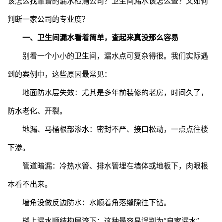
该怎么找靠谱的
漏水检测公司
？卫生间漏水该怎么查？又如何
判断一家公司的专业度？
一、卫生间漏水看着简单，查起来真没那么容易
别看一个小小的卫生间，漏水点可复杂得很。我们实际遇
到的案例中，这些原因最常见：
地面防水层失效：尤其是多年前装修的老房，时间久了，
防水老化、开裂。
地漏、马桶根部渗水：密封不严、接口松动，一点点往楼
下渗。
管道暗漏：冷热水管、排水管埋在墙体或地板下，肉眼根
本看不出来。
墙角没做反边防水：水顺着角落缝隙往下钻。
楼上漏水顺结构层流下：这种最容易误判为“自家漏水”。