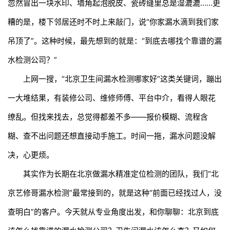
忽然冒出一块水印、墙角起泡脱皮、瓷砖缝里总是湿漉漉……更
糟的是，楼下邻居还时不时上来敲门，说“你家漏水滴到我们家
吊顶了”。这种时候，最先想到的就是：“到底去哪找个靠谱的
漏
水检测公司
？”
上网一搜，“北京卫生间漏水检测哪家好”这类关键词，蹦出
一大堆结果，有装修公司、维修师傅、平台中介，看得人眼花
缭乱。但找来找去，总觉得都差不多——报价模糊、流程含
糊、查不出问题还想直接动手施工。时间一拖，漏水问题没解
决，心更烦。
其实作为长期在北京做漏水精准定位检测的团队，我们“北
京艺修哥漏水检测”最常接到的，就是这种“前面已经找过人，没
查明白”的客户。今天就从专业角度出发，和你聊聊：北京到底